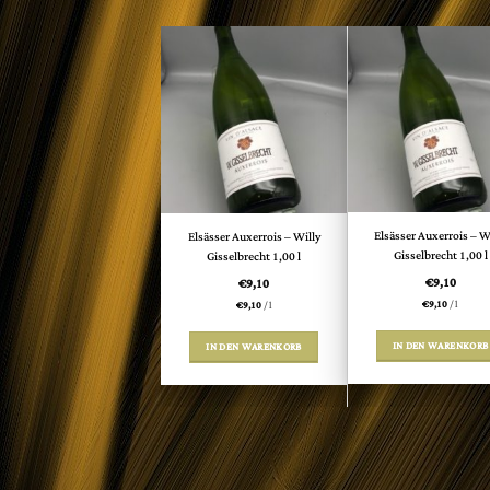
Elsässer Auxerrois – W
Elsässer Auxerrois – Willy
Gisselbrecht 1,00 l
Gisselbrecht 1,00 l
€
9,10
€
9,10
€
9,10
/
l
€
9,10
/
l
IN DEN WARENKORB
IN DEN WARENKORB