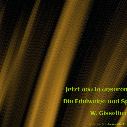
Jetzt neu in unsere
Die Edelweine und S
W. Gisselbr
Erleben Sie diese edle T