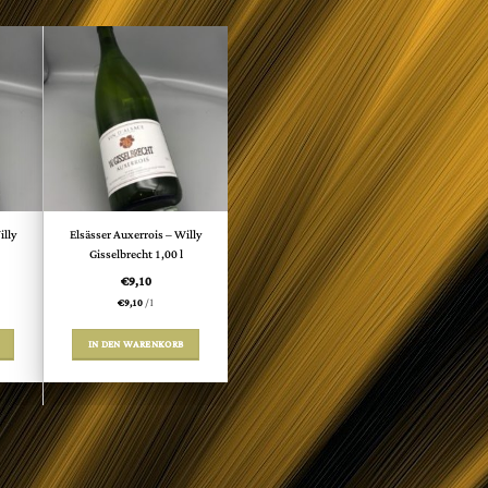
illy
Elsässer Auxerrois – Willy
Gisselbrecht 1,00 l
€
9,10
€
9,10
/
l
IN DEN WARENKORB