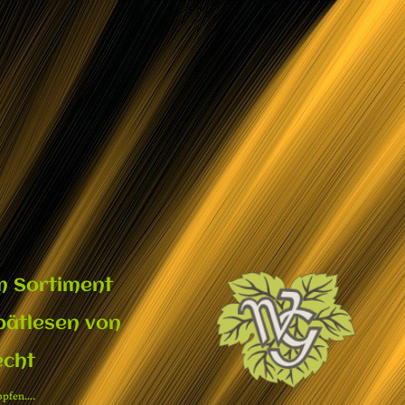
m Sortiment
pätlesen von
echt
ropfen….