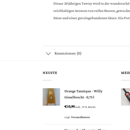
Dieser 20 jährigen Tawny wird in der wunderschöne
reichhaltigen Aromen von reifen Beeren, getroc
Süsse und einer gut eingebundenen Säure. Ein Por
Rezensionen (0)
NEUSTE
MEIS
Orange Tannique - Willy
Gisselbrecht - 0,75 l
€
10,90
inkl. 19 % MwSt.
zzgl.
Versandkosten