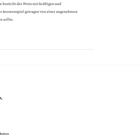
e besticht der Wein mit kräftigen und
es Aromenspiel getragen von einer angenehmen
n sollte.
A.
kosten