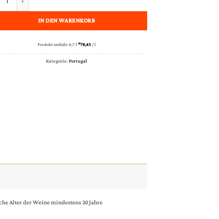
IN DEN WARENKORB
Produkt enthält: 0,7
l
€
78,43
/
l
Kategorie:
Portugal
che Alter der Weine mindestens 20 Jahre