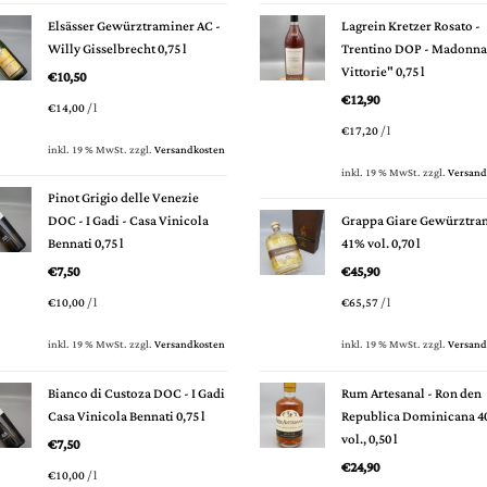
Elsässer Gewürztraminer AC -
Lagrein Kretzer Rosato -
Willy Gisselbrecht 0,75 l
Trentino DOP - Madonna 
Vittorie" 0,75 l
€
10,50
€
12,90
€
14,00
/
l
€
17,20
/
l
inkl. 19 % MwSt.
zzgl.
Versandkosten
inkl. 19 % MwSt.
zzgl.
Versand
Pinot Grigio delle Venezie
DOC - I Gadi - Casa Vinicola
Grappa Giare Gewürztra
Bennati 0,75 l
41% vol. 0,70 l
€
7,50
€
45,90
€
10,00
/
l
€
65,57
/
l
inkl. 19 % MwSt.
zzgl.
Versandkosten
inkl. 19 % MwSt.
zzgl.
Versand
Bianco di Custoza DOC - I Gadi
Rum Artesanal - Ron den
Casa Vinicola Bennati 0,75 l
Republica Dominicana 
vol., 0,50 l
€
7,50
€
24,90
€
10,00
/
l