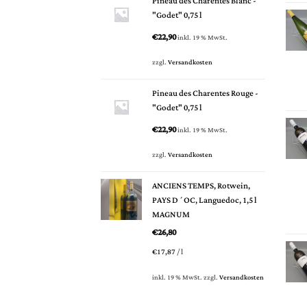
Pineau des Charentes Blanc -
"Godet" 0,75 l
€
22,90
inkl. 19 % MwSt.
zzgl.
Versandkosten
Pineau des Charentes Rouge -
"Godet" 0,75 l
€
22,90
inkl. 19 % MwSt.
zzgl.
Versandkosten
ANCIENS TEMPS, Rotwein,
PAYS D´OC, Languedoc, 1,5 l
MAGNUM
€
26,80
€
17,87
/
l
inkl. 19 % MwSt.
zzgl.
Versandkosten