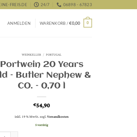
NE-FREIS.DE
24/7
06898 - 67823
0
ANMELDEN
WARENKORB /
€
0,00
WEINKELLER
/
PORTUGAL
Portwein 20 Years
ld – Butler Nephew &
CO. – 0,70 l
54,90
€
inkl. 19 % MwSt.
zzgl.
Versandkosten
5 vorrätig
in 20 Years Old - Butler Nephew & CO. - 0,70 l Menge