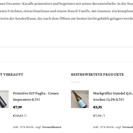
n Decanter-Karaffe präsentiert und begeistert mit seiner Bernsteinfarbe. In der Nas
kneten Früchten, etwas Haselnuss und einem Hauch Vanille. Am Gaumen ein komplex
twein der Sonderklasse, der nach dem Öffnen am besten leicht gekühlt gelagert werde
T VERKAUFT
BESTBEWERTETE PRODUKTE
Primitivo IGT Puglia - Cesare
Markgräfler Gutedel Q.b.
Imperatore 0,75 l
trocken 12,5% 0,75 l
€
7,99
€
5,95
€
10,65
/
l
€
7,93
/
l
inkl. 19 % MwSt.
zzgl.
Versandkosten
inkl. 19 % MwSt.
zzgl.
Versand