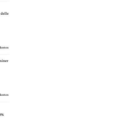
delle
kosten
miner
kosten
40%