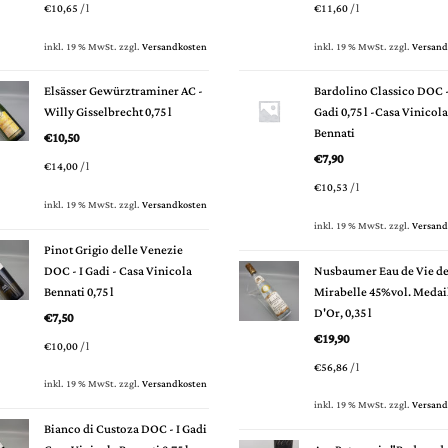
€
10,65
/
l
€
11,60
/
l
inkl. 19 % MwSt.
zzgl.
Versandkosten
inkl. 19 % MwSt.
zzgl.
Versand
Elsässer Gewürztraminer AC -
Bardolino Classico DOC -
Willy Gisselbrecht 0,75 l
Gadi 0,75 l -Casa Vinicola
Bennati
€
10,50
€
7,90
€
14,00
/
l
€
10,53
/
l
inkl. 19 % MwSt.
zzgl.
Versandkosten
inkl. 19 % MwSt.
zzgl.
Versand
Pinot Grigio delle Venezie
DOC - I Gadi - Casa Vinicola
Nusbaumer Eau de Vie d
Bennati 0,75 l
Mirabelle 45%vol. Medai
D'Or, 0,35 l
€
7,50
€
19,90
€
10,00
/
l
€
56,86
/
l
inkl. 19 % MwSt.
zzgl.
Versandkosten
inkl. 19 % MwSt.
zzgl.
Versand
Bianco di Custoza DOC - I Gadi