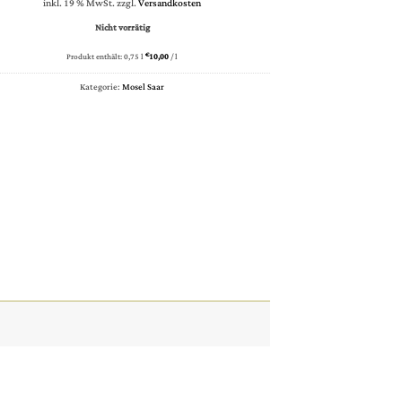
inkl. 19 % MwSt.
zzgl.
Versandkosten
Nicht vorrätig
Produkt enthält: 0,75
l
€
10,00
/
l
Kategorie:
Mosel Saar