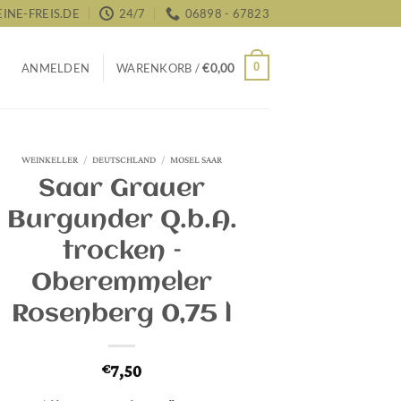
NE-FREIS.DE
24/7
06898 - 67823
0
ANMELDEN
WARENKORB /
€
0,00
WEINKELLER
/
DEUTSCHLAND
/
MOSEL SAAR
Saar Grauer
Burgunder Q.b.A.
trocken –
Oberemmeler
Rosenberg 0,75 l
7,50
€