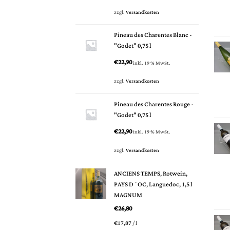
zzgl.
Versandkosten
Pineau des Charentes Blanc -
"Godet" 0,75 l
€
22,90
inkl. 19 % MwSt.
zzgl.
Versandkosten
Pineau des Charentes Rouge -
"Godet" 0,75 l
€
22,90
inkl. 19 % MwSt.
zzgl.
Versandkosten
ANCIENS TEMPS, Rotwein,
PAYS D´OC, Languedoc, 1,5 l
MAGNUM
€
26,80
€
17,87
/
l