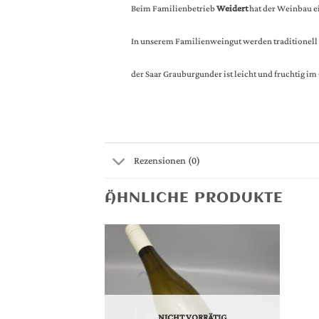
Beim Familienbetrieb
Weidert
hat der Weinbau ei
In unserem Familienweingut werden traditionell 
der Saar Grauburgunder ist leicht und fruchtig i
Rezensionen (0)
ÄHNLICHE PRODUKTE
NICHT VORRÄTIG