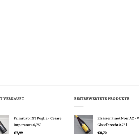
T VERKAUFT
BESTBEWERTETE PRODUKTE
Primitivo IGT Puglia - Cesare
Elsässer Pinot Noir AC - 
Imperatore 0,75 l
Gisselbrecht 0,75 l
€
7,99
€
8,70