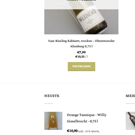
Saar-Riesling Kabinett, trocken – Oberemmeler
Altenberg 0,75 l
€
7,90
€
10,53
/
l
WEITERLESEN
NEUSTE
MEIS
Orange Tannique - Willy
Gisselbrecht - 0,75 l
€
10,90
inkl. 19 % MwSt.