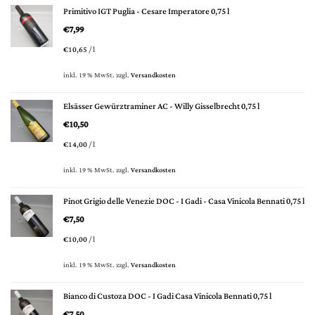
Primitivo IGT Puglia - Cesare Imperatore 0,75 l
€
7,99
€
10,65
/
l
inkl. 19 % MwSt.
zzgl.
Versandkosten
Elsässer Gewürztraminer AC - Willy Gisselbrecht 0,75 l
€
10,50
€
14,00
/
l
inkl. 19 % MwSt.
zzgl.
Versandkosten
Pinot Grigio delle Venezie DOC - I Gadi - Casa Vinicola Bennati 0,75 l
€
7,50
€
10,00
/
l
inkl. 19 % MwSt.
zzgl.
Versandkosten
Bianco di Custoza DOC - I Gadi Casa Vinicola Bennati 0,75 l
€
7,50