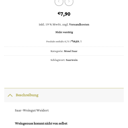
7,90
€
inkl. 19 % MwSt.
zzgl.
Versandkosten
Nicht vorrätig
Produkt enthält: 0,75
l
€
10,53
/
l
Kategorie:
Mosel Saar
Schlagwort:
Saarwein
Beschreibung
Saar-Weingut Weidert
Weingenuss kommt nicht von selbst