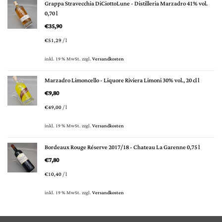
Grappa Stravecchia DiCiottoLune - Distilleria Marzadro 41% vol.
0,70 l
€
35,90
€
51,29
/
l
inkl. 19 % MwSt.
zzgl.
Versandkosten
Marzadro Limoncello - Liquore Riviera Limoni 30% vol., 20 cl l
€
9,80
€
49,00
/
l
inkl. 19 % MwSt.
zzgl.
Versandkosten
Bordeaux Rouge Réserve 2017/18 - Chateau La Garenne 0,75 l
€
7,80
€
10,40
/
l
inkl. 19 % MwSt.
zzgl.
Versandkosten