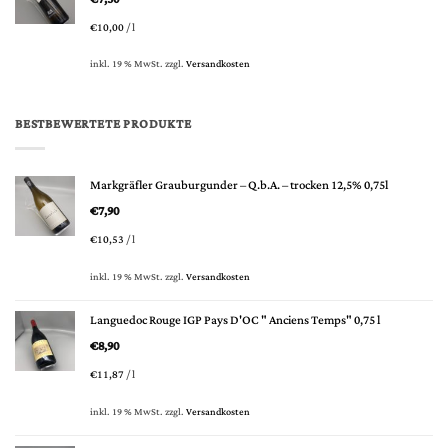
€
10,00
/
l
inkl. 19 % MwSt.
zzgl.
Versandkosten
BESTBEWERTETE PRODUKTE
Markgräfler Grauburgunder – Q.b.A. – trocken 12,5% 0,75l
€
7,90
€
10,53
/
l
inkl. 19 % MwSt.
zzgl.
Versandkosten
Languedoc Rouge IGP Pays D'OC " Anciens Temps" 0,75 l
€
8,90
€
11,87
/
l
inkl. 19 % MwSt.
zzgl.
Versandkosten