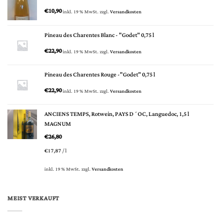
€
10,90
inkl. 19 % MwSt.
zzgl.
Versandkosten
Pineau des Charentes Blanc - "Godet" 0,75 l
€
22,90
inkl. 19 % MwSt.
zzgl.
Versandkosten
Pineau des Charentes Rouge -"Godet" 0,75 l
€
22,90
inkl. 19 % MwSt.
zzgl.
Versandkosten
ANCIENS TEMPS, Rotwein, PAYS D´OC, Languedoc, 1,5 l
MAGNUM
€
26,80
€
17,87
/
l
inkl. 19 % MwSt.
zzgl.
Versandkosten
MEIST VERKAUFT