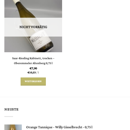
NICHT VORRÄTIG
Saar-Riesling Kabinett, trocken –
Oberemmeler Altenberg 0,75 l
€
7,90
€
10,53
/
l
WEITERLESEN
NEUSTE
Orange Tannique - Willy Gisselbrecht - 0,75 l