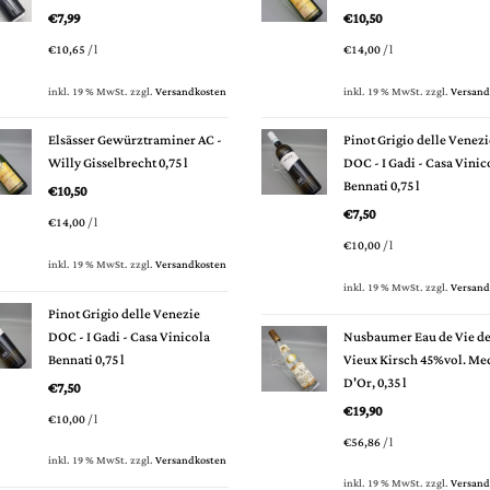
€
7,99
€
10,50
€
10,65
/
l
€
14,00
/
l
inkl. 19 % MwSt.
zzgl.
Versandkosten
inkl. 19 % MwSt.
zzgl.
Versand
Elsässer Gewürztraminer AC -
Pinot Grigio delle Venezi
Willy Gisselbrecht 0,75 l
DOC - I Gadi - Casa Vinic
Bennati 0,75 l
€
10,50
€
7,50
€
14,00
/
l
€
10,00
/
l
inkl. 19 % MwSt.
zzgl.
Versandkosten
inkl. 19 % MwSt.
zzgl.
Versand
Pinot Grigio delle Venezie
DOC - I Gadi - Casa Vinicola
Nusbaumer Eau de Vie d
Bennati 0,75 l
Vieux Kirsch 45%vol. Me
D'Or, 0,35 l
€
7,50
€
19,90
€
10,00
/
l
€
56,86
/
l
inkl. 19 % MwSt.
zzgl.
Versandkosten
inkl. 19 % MwSt.
zzgl.
Versand