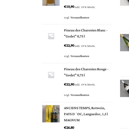
€
10,90
inkl. 19 % MwSt.
zzgl.
Versandkosten
Pineau des Charentes Blanc -
"Godet" 0,75 l
€
22,90
inkl. 19 % MwSt.
zzgl.
Versandkosten
Pineau des Charentes Rouge -
"Godet" 0,75 l
€
22,90
inkl. 19 % MwSt.
zzgl.
Versandkosten
ANCIENS TEMPS, Rotwein,
PAYS D´OC, Languedoc, 1,5 l
MAGNUM
€
26,80