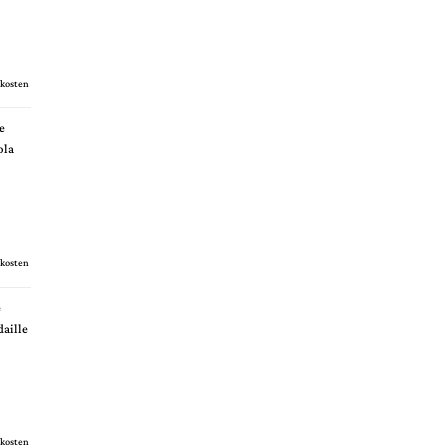
kosten
e
ola
kosten
e
daille
kosten