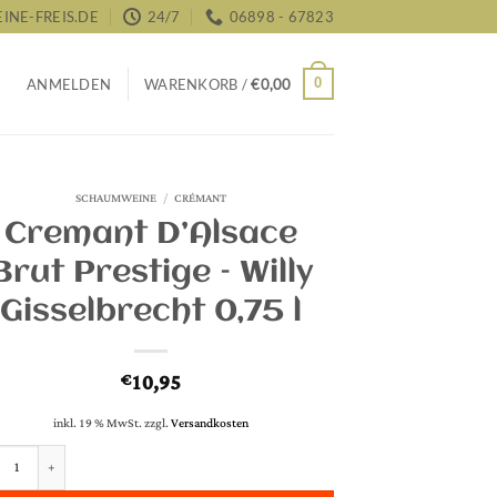
NE-FREIS.DE
24/7
06898 - 67823
0
ANMELDEN
WARENKORB /
€
0,00
SCHAUMWEINE
/
CRÉMANT
Cremant D’Alsace
Brut Prestige – Willy
Gisselbrecht 0,75 l
10,95
€
inkl. 19 % MwSt.
zzgl.
Versandkosten
t D'Alsace Brut Prestige - Willy Gisselbrecht 0,75 l Menge