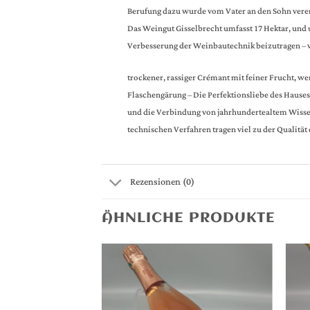
Berufung dazu wurde vom Vater an den Sohn vere
Das Weingut Gisselbrecht umfasst 17 Hektar, und 
Verbesserung der Weinbautechnik beizutragen – v
trockener, rassiger Crémant mit feiner Frucht, we
Flaschengärung – Die Perfektionsliebe des Hauses
und die Verbindung von jahrhundertealtem Wisse
technischen Verfahren tragen viel zu der Qualität
Rezensionen (0)
ÄHNLICHE PRODUKTE