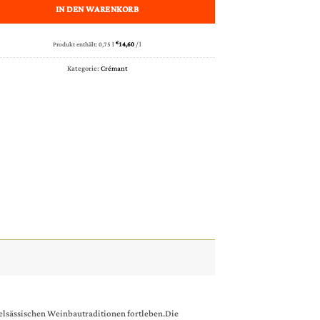
IN DEN WARENKORB
Produkt enthält: 0,75
l
€
14,60
/
l
Kategorie:
Crémant
n elsässischen Weinbautraditionen fortleben.Die