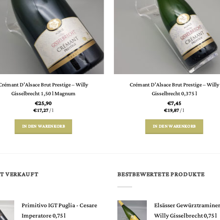
Crémant D’Alsace Brut Prestige – Willy
Crémant D’Alsace Brut Prestige – Willy
Gisselbrecht 1,50 l Magnum
Gisselbrecht 0,375 l
€
25,90
€
7,45
€
17,27
/
l
€
19,87
/
l
IN DEN WARENKORB
IN DEN WARENKORB
T VERKAUFT
BESTBEWERTETE PRODUKTE
Primitivo IGT Puglia - Cesare
Elsässer Gewürztraminer
Imperatore 0,75 l
Willy Gisselbrecht 0,75 l