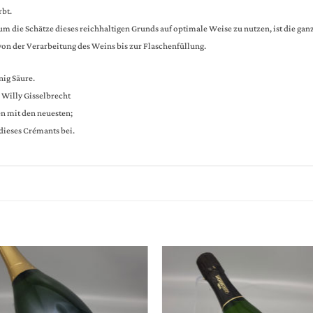
rbt.
um die Schätze dieses reichhaltigen Grunds auf optimale Weise zu nutzen, ist die g
on der Verarbeitung des Weins bis zur Flaschenfüllung.
nig Säure.
 Willy Gisselbrecht
n mit den neuesten;
 dieses Crémants bei.