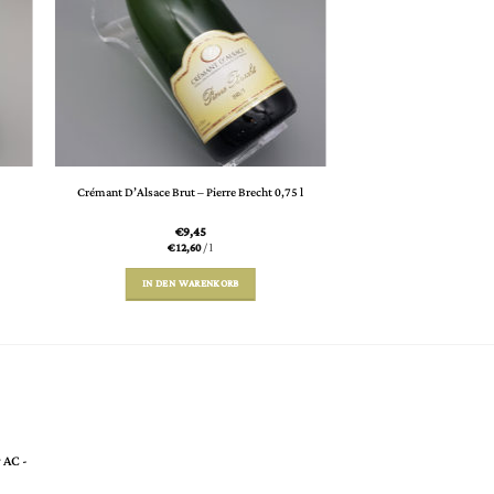
Crémant D’Alsace Brut – Pierre Brecht 0,75 l
€
9,45
€
12,60
/
l
IN DEN WARENKORB
 AC -