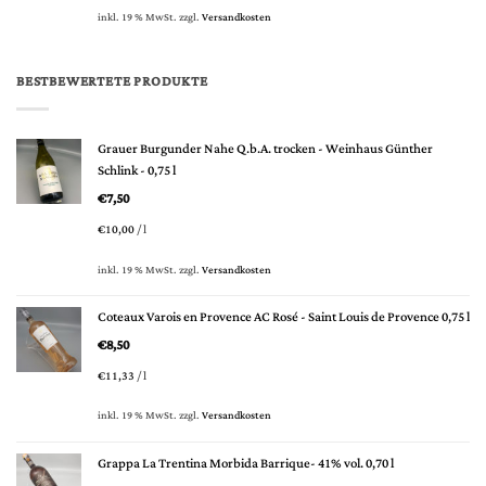
inkl. 19 % MwSt.
zzgl.
Versandkosten
BESTBEWERTETE PRODUKTE
Grauer Burgunder Nahe Q.b.A. trocken - Weinhaus Günther
Schlink - 0,75 l
€
7,50
€
10,00
/
l
inkl. 19 % MwSt.
zzgl.
Versandkosten
Coteaux Varois en Provence AC Rosé - Saint Louis de Provence 0,75 l
€
8,50
€
11,33
/
l
inkl. 19 % MwSt.
zzgl.
Versandkosten
Grappa La Trentina Morbida Barrique- 41% vol. 0,70 l