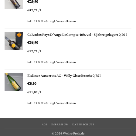
€
29,90
€
42,71
/
l
inkl. 19 % MwSt.
zzgl.
Versandkosten
Calvados Pays D'Auge LeCompte 40% vol - 5 Jahre gelagert 0,70 l
€
36,90
€
52,71
/
l
inkl. 19 % MwSt.
zzgl.
Versandkosten
Elsässer Auxerrois AC - Willy Gisselbrecht 0,75 l
€
8,30
€
11,07
/
l
inkl. 19 % MwSt.
zzgl.
Versandkosten
AGB
IMPRESSUM
DATENSCHUTZ
© 2026 Weine-Freis.de