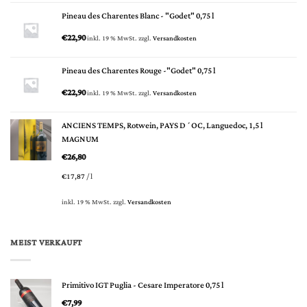
Pineau des Charentes Blanc - "Godet" 0,75 l
€
22,90
inkl. 19 % MwSt.
zzgl.
Versandkosten
Pineau des Charentes Rouge -"Godet" 0,75 l
€
22,90
inkl. 19 % MwSt.
zzgl.
Versandkosten
ANCIENS TEMPS, Rotwein, PAYS D´OC, Languedoc, 1,5 l
MAGNUM
€
26,80
€
17,87
/
l
inkl. 19 % MwSt.
zzgl.
Versandkosten
MEIST VERKAUFT
Primitivo IGT Puglia - Cesare Imperatore 0,75 l
€
7,99