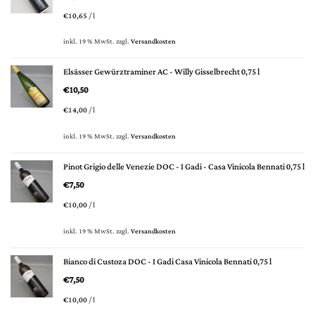
€
10,65
/
l
inkl. 19 % MwSt.
zzgl.
Versandkosten
Elsässer Gewürztraminer AC - Willy Gisselbrecht 0,75 l
€
10,50
€
14,00
/
l
inkl. 19 % MwSt.
zzgl.
Versandkosten
Pinot Grigio delle Venezie DOC - I Gadi - Casa Vinicola Bennati 0,75 l
€
7,50
€
10,00
/
l
inkl. 19 % MwSt.
zzgl.
Versandkosten
Bianco di Custoza DOC - I Gadi Casa Vinicola Bennati 0,75 l
€
7,50
€
10,00
/
l