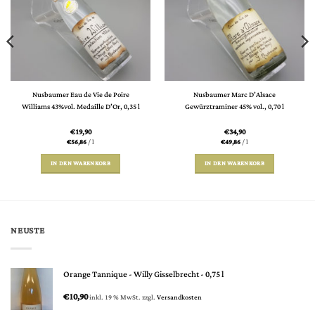
Nusbaumer Eau de Vie de Poire
Nusbaumer Marc D’Alsace
Williams 43%vol. Medaille D’Or, 0,35 l
Gewürztraminer 45% vol., 0,70 l
€
19,90
€
34,90
€
56,86
/
l
€
49,86
/
l
IN DEN WARENKORB
IN DEN WARENKORB
NEUSTE
Orange Tannique - Willy Gisselbrecht - 0,75 l
€
10,90
inkl. 19 % MwSt.
zzgl.
Versandkosten