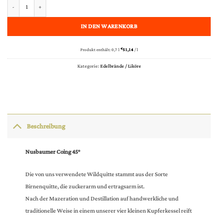
Nusbaumer Eau de Vie Original Coing (Quitten) 45% vol. Rèserve particulière, 0,70 l Menge
IN DEN WARENKORB
Produkt enthält: 0,7
l
€
51,14
/
l
Kategorie:
Edelbrände / Liköre
Beschreibung
Nusbaumer Coing 45°
Die von uns verwendete Wildquitte stammt aus der Sorte
Birnenquitte, die zuckerarm und ertragsarm ist.
Nach der Mazeration und Destillation auf handwerkliche und
traditionelle Weise in einem unserer vier kleinen Kupferkessel reift