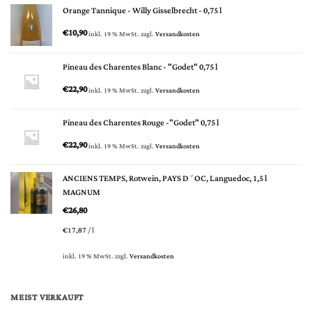
Orange Tannique - Willy Gisselbrecht - 0,75 l
€
10,90
inkl. 19 % MwSt.
zzgl.
Versandkosten
Pineau des Charentes Blanc - "Godet" 0,75 l
€
22,90
inkl. 19 % MwSt.
zzgl.
Versandkosten
Pineau des Charentes Rouge -"Godet" 0,75 l
€
22,90
inkl. 19 % MwSt.
zzgl.
Versandkosten
ANCIENS TEMPS, Rotwein, PAYS D´OC, Languedoc, 1,5 l
MAGNUM
€
26,80
€
17,87
/
l
inkl. 19 % MwSt.
zzgl.
Versandkosten
MEIST VERKAUFT