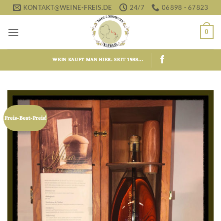
Zum
KONTAKT@WEINE-FREIS.DE
24/7
06898 - 67823
Inhalt
springen
0
WEIN KAUFT MAN HIER. SEIT 1988...
Freis-Best-Preis!