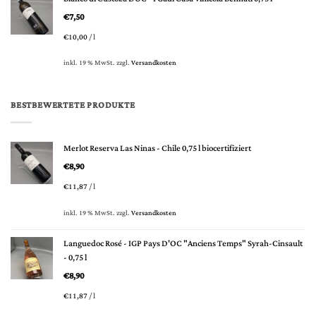
€
7,50
€
10,00
/
l
inkl. 19 % MwSt.
zzgl.
Versandkosten
BESTBEWERTETE PRODUKTE
Merlot Reserva Las Ninas - Chile 0,75 l biocertifiziert
€
8,90
€
11,87
/
l
inkl. 19 % MwSt.
zzgl.
Versandkosten
Languedoc Rosé - IGP Pays D'OC "Anciens Temps" Syrah-Cinsault
- 0,75 l
€
8,90
€
11,87
/
l