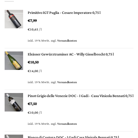
Primitivo IGT Puglia - Cesare Imperatore 0,75 l
€
7,99
€
10,65
/
l
inkl. 19 % MwSt.
zzgl.
Versandkosten
Elsässer Gewürztraminer AC - Willy Gisselbrecht 0,75 l
€
10,50
€
14,00
/
l
inkl. 19 % MwSt.
zzgl.
Versandkosten
Pinot Grigio delle Venezie DOC - I Gadi - Casa Vinicola Bennati 0,75 l
€
7,50
€
10,00
/
l
inkl. 19 % MwSt.
zzgl.
Versandkosten
Bianco di Custoza DOC - I Gadi Casa Vinicola Bennati 0,75 l