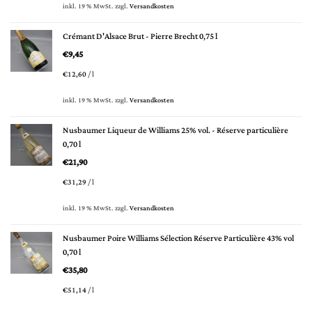
inkl. 19 % MwSt.
zzgl.
Versandkosten
Crémant D'Alsace Brut - Pierre Brecht 0,75 l
€
9,45
€
12,60
/
l
inkl. 19 % MwSt.
zzgl.
Versandkosten
Nusbaumer Liqueur de Williams 25% vol. - Réserve particulière
0,70 l
€
21,90
€
31,29
/
l
inkl. 19 % MwSt.
zzgl.
Versandkosten
Nusbaumer Poire Williams Sélection Réserve Particulière 43% vol
0,70 l
€
35,80
€
51,14
/
l