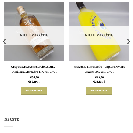
NICHT VORRÄTIG
NICHT VORRÄTIG
Grappa Stravecchia DiCiottoLune –
Marzadro Limoncello – Liquore Riviera
Distilleria Marzadro 41% vol. 0,70 l
Limoni 30% vol., 0,70 l
€
35,90
€
19,90
€
51,29
/
l
€
28,43
/
l
WEITERLESEN
WEITERLESEN
NEUSTE