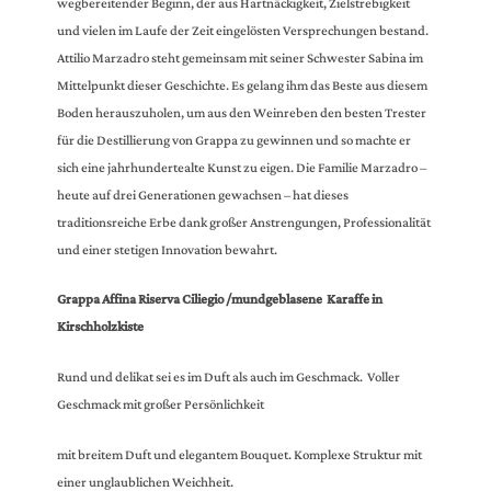
wegbereitender Beginn, der aus Hartnäckigkeit, Zielstrebigkeit
und vielen im Laufe der Zeit eingelösten Versprechungen bestand.
Attilio Marzadro steht gemeinsam mit seiner Schwester Sabina im
Mittelpunkt dieser Geschichte. Es gelang ihm das Beste aus diesem
Boden herauszuholen, um aus den Weinreben den besten Trester
für die Destillierung von Grappa zu gewinnen und so machte er
sich eine jahrhundertealte Kunst zu eigen. Die Familie Marzadro –
heute auf drei Generationen gewachsen – hat dieses
traditionsreiche Erbe dank großer Anstrengungen, Professionalität
und einer stetigen Innovation bewahrt.
Grappa Affina Riserva Ciliegio /mundgeblasene Karaffe in
Kirschholzkiste
Rund und delikat sei es im Duft als auch im Geschmack. Voller
Geschmack mit großer Persönlichkeit
mit breitem Duft und elegantem Bouquet. Komplexe Struktur mit
einer unglaublichen Weichheit.