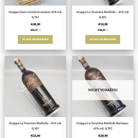
Grappa Giare Gewürztraminer 41% vol.
Grappa La Trentina Morbida – 41% vol.
0,70 l
0,20 l
€
45,90
€
10,90
€
65,57
/
l
€
54,50
/
l
IN DEN WARENKORB
IN DEN WARENKORB
NICHT VORRÄTIG
Grappa La Trentina Morbida – 41% vol.
Grappa La Trentina Morbida Barrique-
0,50 l
41% vol. 0,70 l
€
23,90
€
29,90