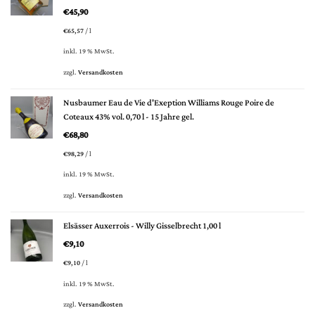
€
45,90
€
65,57
/
l
inkl. 19 % MwSt.
zzgl.
Versandkosten
Nusbaumer Eau de Vie d'Exeption Williams Rouge Poire de
Coteaux 43% vol. 0,70 l - 15 Jahre gel.
€
68,80
€
98,29
/
l
inkl. 19 % MwSt.
zzgl.
Versandkosten
Elsässer Auxerrois - Willy Gisselbrecht 1,00 l
€
9,10
€
9,10
/
l
inkl. 19 % MwSt.
zzgl.
Versandkosten