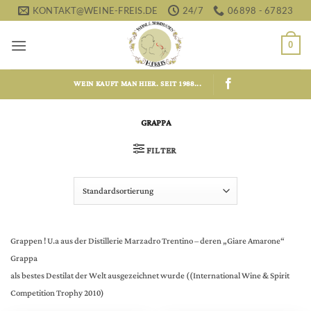
Zum
KONTAKT@WEINE-FREIS.DE
24/7
06898 - 67823
Inhalt
springen
0
WEIN KAUFT MAN HIER. SEIT 1988...
GRAPPA
FILTER
Grappen ! U.a aus der Distillerie Marzadro Trentino – deren „Giare Amarone“
Grappa
als bestes Destilat der Welt ausgezeichnet wurde ((International Wine & Spirit
Competition Trophy 2010)