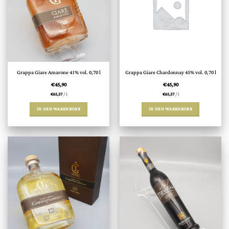
Grappa Giare Amarone 41% vol. 0,70 l
Grappa Giare Chardonnay 45% vol. 0,70 l
€
45,90
€
45,90
€
65,57
/
l
€
65,57
/
l
IN DEN WARENKORB
IN DEN WARENKORB