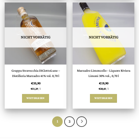
NICHT VORRÄTIG
NICHT VORRÄTIG
Grappa Stravecchia DiCiottoLune –
Marzadro Limoncello – Liquore Riviera
Distilleria Marzadro 41% vol. 0,70 l
Limoni 30% vol., 0,70 l
€
35,90
€
19,90
€
51,29
/
l
€
28,43
/
l
WEITERLESEN
WEITERLESEN
1
2