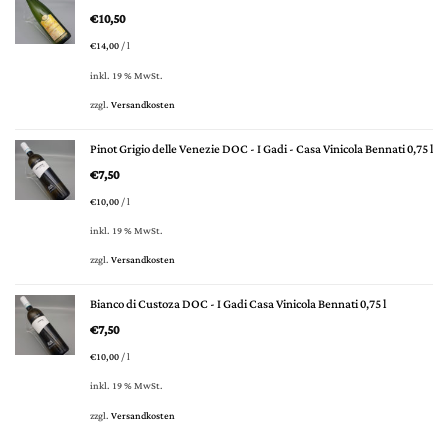
€
10,50
€
14,00
/
l
inkl. 19 % MwSt.
zzgl.
Versandkosten
Pinot Grigio delle Venezie DOC - I Gadi - Casa Vinicola Bennati 0,75 l
€
7,50
€
10,00
/
l
inkl. 19 % MwSt.
zzgl.
Versandkosten
Bianco di Custoza DOC - I Gadi Casa Vinicola Bennati 0,75 l
€
7,50
€
10,00
/
l
inkl. 19 % MwSt.
zzgl.
Versandkosten