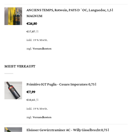
ANCIENS TEMPS, Rotwein, PAYS D´OC, Languedoc, 1,5 l
MAGNUM
€
26,80
€
17,87
/
l
inkl. 19 % MwSt.
zzgl.
Versandkosten
MEIST VERKAUFT
Primitivo IGT Puglia - Cesare Imperatore 0,75 l
€
7,99
€
10,65
/
l
inkl. 19 % MwSt.
zzgl.
Versandkosten
Elsässer Gewürztraminer AC - Willy Gisselbrecht 0,75 l