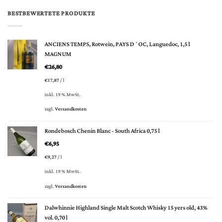
BESTBEWERTETE PRODUKTE
ANCIENS TEMPS, Rotwein, PAYS D´OC, Languedoc, 1,5 l
MAGNUM
€
26,80
€
17,87
/
l
inkl. 19 % MwSt.
zzgl.
Versandkosten
Rondebosch Chenin Blanc - South Africa 0,75 l
€
6,95
€
9,27
/
l
inkl. 19 % MwSt.
zzgl.
Versandkosten
Dalwhinnie Highland Single Malt Scotch Whisky 15 yers old, 43%
vol. 0,70 l