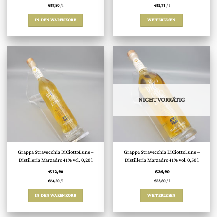
€
47,80
/
l
€
42,71
/
l
IN DEN WARENKORB
WEITERLESEN
NICHT VORRÄTIG
Grappa Stravecchia DiCiottoLune –
Grappa Stravecchia DiCiottoLune –
Distilleria Marzadro 41% vol. 0,20 l
Distilleria Marzadro 41% vol. 0,50 l
€
12,90
€
26,90
€
64,50
/
l
€
53,80
/
l
IN DEN WARENKORB
WEITERLESEN