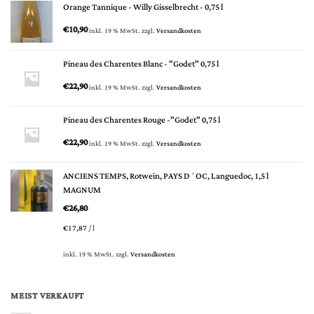
Orange Tannique - Willy Gisselbrecht - 0,75 l
€
10,90
inkl. 19 % MwSt.
zzgl.
Versandkosten
Pineau des Charentes Blanc - "Godet" 0,75 l
€
22,90
inkl. 19 % MwSt.
zzgl.
Versandkosten
Pineau des Charentes Rouge -"Godet" 0,75 l
€
22,90
inkl. 19 % MwSt.
zzgl.
Versandkosten
ANCIENS TEMPS, Rotwein, PAYS D´OC, Languedoc, 1,5 l
MAGNUM
€
26,80
€
17,87
/
l
inkl. 19 % MwSt.
zzgl.
Versandkosten
MEIST VERKAUFT