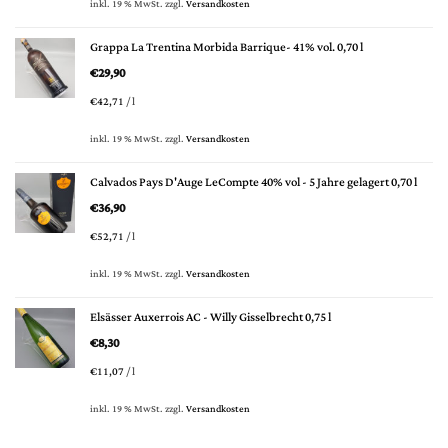
inkl. 19 % MwSt.
zzgl.
Versandkosten
Grappa La Trentina Morbida Barrique- 41% vol. 0,70 l
€
29,90
€
42,71
/
l
inkl. 19 % MwSt.
zzgl.
Versandkosten
Calvados Pays D'Auge LeCompte 40% vol - 5 Jahre gelagert 0,70 l
€
36,90
€
52,71
/
l
inkl. 19 % MwSt.
zzgl.
Versandkosten
Elsässer Auxerrois AC - Willy Gisselbrecht 0,75 l
€
8,30
€
11,07
/
l
inkl. 19 % MwSt.
zzgl.
Versandkosten