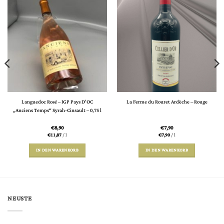
Languedoc Rosé – IGP Pays D’OC
La Ferme du Rouret Ardèche – Rouge
„Anciens Temps“ Syrah-Cinsault – 0,75 l
€
8,90
€
7,90
€
11,87
/
l
€
7,90
/
l
IN DEN WARENKORB
IN DEN WARENKORB
NEUSTE