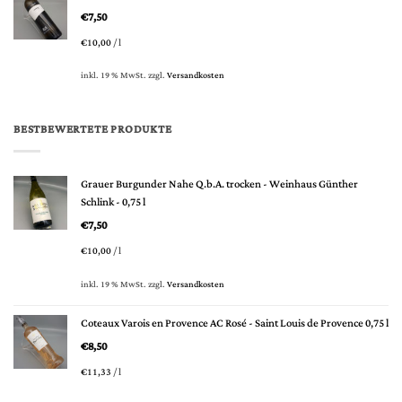
€
7,50
€
10,00
/
l
inkl. 19 % MwSt.
zzgl.
Versandkosten
BESTBEWERTETE PRODUKTE
Grauer Burgunder Nahe Q.b.A. trocken - Weinhaus Günther
Schlink - 0,75 l
€
7,50
€
10,00
/
l
inkl. 19 % MwSt.
zzgl.
Versandkosten
Coteaux Varois en Provence AC Rosé - Saint Louis de Provence 0,75 l
€
8,50
€
11,33
/
l