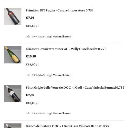
Primitivo IGT Puglia - Cesare Imperatore 0,75 l
€
7,99
€
10,65
/
l
inkl. 19 % MwSt.
zzgl.
Versandkosten
Elsässer Gewürztraminer AC - Willy Gisselbrecht 0,75 l
€
10,50
€
14,00
/
l
inkl. 19 % MwSt.
zzgl.
Versandkosten
Pinot Grigio delle Venezie DOC - I Gadi - Casa Vinicola Bennati 0,75 l
€
7,50
€
10,00
/
l
inkl. 19 % MwSt.
zzgl.
Versandkosten
Bianco di Custoza DOC - I Gadi Casa Vinicola Bennati 0,75 l