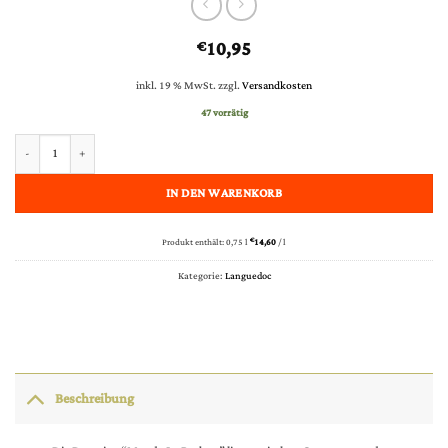
10,95
€
inkl. 19 % MwSt.
zzgl.
Versandkosten
47 vorrätig
Languedoc Rouge AC Lauzieres trocken - Mas de La Barben 0,75 l Menge
IN DEN WARENKORB
Produkt enthält: 0,75
l
€
14,60
/
l
Kategorie:
Languedoc
Beschreibung