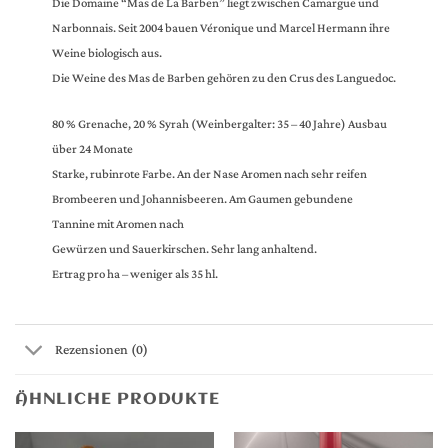
Die Domaine “Mas de La Barben” liegt zwischen Camargue und
Narbonnais. Seit 2004 bauen Véronique und Marcel Hermann ihre
Weine biologisch aus.
Die Weine des Mas de Barben gehören zu den Crus des Languedoc.
80 % Grenache, 20 % Syrah (Weinbergalter: 35 – 40 Jahre) Ausbau
über 24 Monate
Starke, rubinrote Farbe. An der Nase Aromen nach sehr reifen
Brombeeren und Johannisbeeren. Am Gaumen gebundene
Tannine mit Aromen nach
Gewürzen und Sauerkirschen. Sehr lang anhaltend.
Ertrag pro ha – weniger als 35 hl.
Rezensionen (0)
ÄHNLICHE PRODUKTE