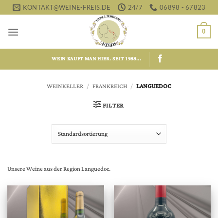
Zum
KONTAKT@WEINE-FREIS.DE
24/7
06898 - 67823
Inhalt
springen
0
WEIN KAUFT MAN HIER. SEIT 1988...
WEINKELLER
/
FRANKREICH
/
LANGUEDOC
FILTER
Unsere Weine aus der Region Languedoc.