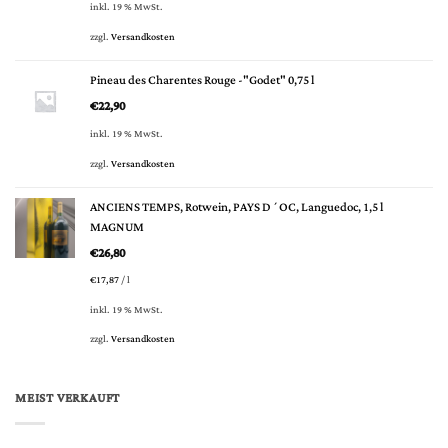
inkl. 19 % MwSt.
zzgl.
Versandkosten
Pineau des Charentes Rouge -"Godet" 0,75 l
€
22,90
inkl. 19 % MwSt.
zzgl.
Versandkosten
ANCIENS TEMPS, Rotwein, PAYS D´OC, Languedoc, 1,5 l
MAGNUM
€
26,80
€
17,87
/
l
inkl. 19 % MwSt.
zzgl.
Versandkosten
MEIST VERKAUFT