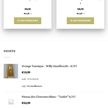
l
€
8,90
€
8,90
€
11,87
/
l
€
11,87
/
l
IN DEN WARENKORB
IN DEN WARENKORB
NEUSTE
Orange Tannique - Willy Gisselbrecht - 0,75 l
€
10,90
inkl. 19 % MwSt.
zzgl.
Versandkosten
Pineau des Charentes Blanc - "Godet" 0,75 l
€
22,90