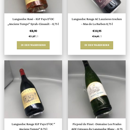
Languedoc Rosé – IGP Pays D’OC
Languedoc Rouge AC Lauzieres trocken
„Anciens Temps“ Syrah-Cinsault – 0,75 l
– Mas de La Barben 0,75 l
€
8,90
€
10,95
€
11,87
/
l
€
14,60
/
l
IN DEN WARENKORB
IN DEN WARENKORB
Languedoc Rouge IGP Pays D’OC “
Picpoul de Pinet -Domaine Les Prades
Anciens Temps“ 0,75 l
AOC Coteaux du Languedoc Blanc – 0,75