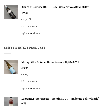
Bianco di Custoza DOC - I Gadi Casa Vinicola Bennati 0,75 l
€
7,50
€
10,00
/
l
inkl. 19 % MwSt.
zzgl.
Versandkosten
BESTBEWERTETE PRODUKTE
Markgräfler Gutedel Q.b.A. trocken 12,5% 0,75 l
€
5,95
€
7,93
/
l
inkl. 19 % MwSt.
zzgl.
Versandkosten
Lagrein Kretzer Rosato - Trentino DOP - Madonna delle Vittorie"
0,75 l