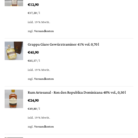
€
12,90
€
17,20
/
l
inkl. 19 % MwSt.
zzgl.
Versandkosten
Grappa Giare Gewürztraminer 41% vol. 0,70 l
€
45,90
€
65,57
/
l
inkl. 19 % MwSt.
zzgl.
Versandkosten
Rum Artesanal - Ron den Republica Dominicana 40% vol., 0,50 l
€
24,90
€
49,80
/
l
inkl. 19 % MwSt.
zzgl.
Versandkosten