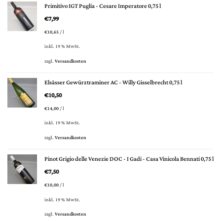
Primitivo IGT Puglia - Cesare Imperatore 0,75 l
€
7,99
€
10,65
/
l
inkl. 19 % MwSt.
zzgl.
Versandkosten
Elsässer Gewürztraminer AC - Willy Gisselbrecht 0,75 l
€
10,50
€
14,00
/
l
inkl. 19 % MwSt.
zzgl.
Versandkosten
Pinot Grigio delle Venezie DOC - I Gadi - Casa Vinicola Bennati 0,75 l
€
7,50
€
10,00
/
l
inkl. 19 % MwSt.
zzgl.
Versandkosten