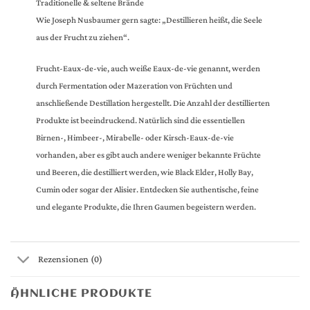
Traditionelle & seltene Brände
Wie Joseph Nusbaumer gern sagte: „Destillieren heißt, die Seele
aus der Frucht zu ziehen“.
Frucht-Eaux-de-vie, auch weiße Eaux-de-vie genannt, werden
durch Fermentation oder Mazeration von Früchten und
anschließende Destillation hergestellt. Die Anzahl der destillierten
Produkte ist beeindruckend. Natürlich sind die essentiellen
Birnen-, Himbeer-, Mirabelle- oder Kirsch-Eaux-de-vie
vorhanden, aber es gibt auch andere weniger bekannte Früchte
und Beeren, die destilliert werden, wie Black Elder, Holly Bay,
Cumin oder sogar der Alisier. Entdecken Sie authentische, feine
und elegante Produkte, die Ihren Gaumen begeistern werden.
Rezensionen (0)
ÄHNLICHE PRODUKTE