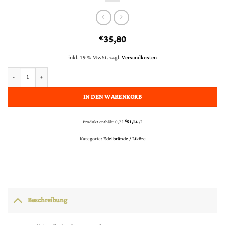
35,80
€
inkl. 19 % MwSt.
zzgl.
Versandkosten
Nusbaumer Eau de Vie de Mirabelle Réserve particulière - 45% vol. 0,70 l Menge
IN DEN WARENKORB
Produkt enthält: 0,7
l
€
51,14
/
l
Kategorie:
Edelbrände / Liköre
Beschreibung