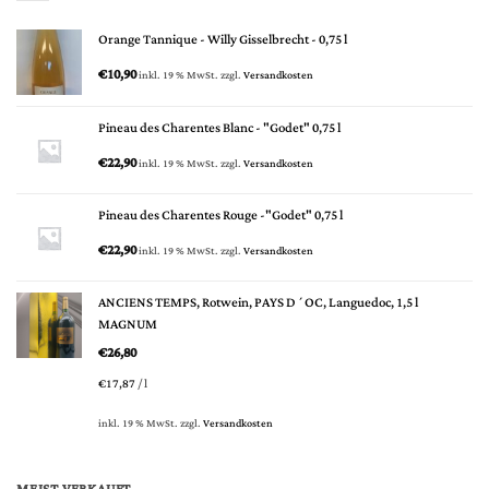
Orange Tannique - Willy Gisselbrecht - 0,75 l
€
10,90
inkl. 19 % MwSt.
zzgl.
Versandkosten
Pineau des Charentes Blanc - "Godet" 0,75 l
€
22,90
inkl. 19 % MwSt.
zzgl.
Versandkosten
Pineau des Charentes Rouge -"Godet" 0,75 l
€
22,90
inkl. 19 % MwSt.
zzgl.
Versandkosten
ANCIENS TEMPS, Rotwein, PAYS D´OC, Languedoc, 1,5 l
MAGNUM
€
26,80
€
17,87
/
l
inkl. 19 % MwSt.
zzgl.
Versandkosten