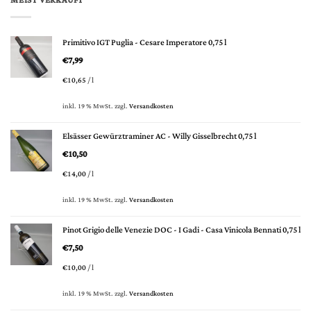
MEIST VERKAUFT
Primitivo IGT Puglia - Cesare Imperatore 0,75 l
€
7,99
€
10,65
/
l
inkl. 19 % MwSt.
zzgl.
Versandkosten
Elsässer Gewürztraminer AC - Willy Gisselbrecht 0,75 l
€
10,50
€
14,00
/
l
inkl. 19 % MwSt.
zzgl.
Versandkosten
Pinot Grigio delle Venezie DOC - I Gadi - Casa Vinicola Bennati 0,75 l
€
7,50
€
10,00
/
l
inkl. 19 % MwSt.
zzgl.
Versandkosten