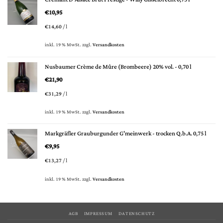
€
10,95
€
14,60
/
l
inkl. 19 % MwSt.
zzgl.
Versandkosten
Nusbaumer Crème de Mûre (Brombeere) 20% vol. - 0,70 l
€
21,90
€
31,29
/
l
inkl. 19 % MwSt.
zzgl.
Versandkosten
Markgräfler Grauburgunder G'meinwerk - trocken Q.b.A. 0,75 l
€
9,95
€
13,27
/
l
inkl. 19 % MwSt.
zzgl.
Versandkosten
AGB
IMPRESSUM
DATENSCHUTZ