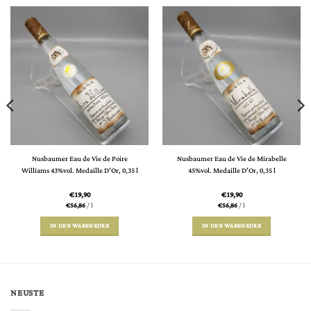
Nusbaumer Eau de Vie de Poire
Nusbaumer Eau de Vie de Mirabelle
Williams 43%vol. Medaille D’Or, 0,35 l
45%vol. Medaille D’Or, 0,35 l
€
19,90
€
19,90
€
56,86
/
l
€
56,86
/
l
IN DEN WARENKORB
IN DEN WARENKORB
NEUSTE