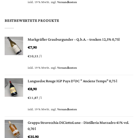
inkl. 19 % MwSt.
zzgl.
Versandkosten
BESTBEWERTETE PRODUKTE
Markgräfler Grauburgunder – Q.b.A. – trocken 12,5% 0,75l
€
7,90
€
10,53
/
l
inkl. 19 % MwSt.
zzgl.
Versandkosten
Languedoc Rouge IGP Pays D'OC " Anciens Temps" 0,75 l
€
8,90
€
11,87
/
l
inkl. 19 % MwSt.
zzgl.
Versandkosten
Grappa Stravecchia DiCiottoLune - Distilleria Marzadro 41% vol.
0,70 l
€
35,90