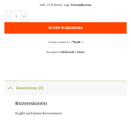
inkl. 19 % MwSt.
zzgl.
Versandkosten
Nusbaumer Crème de Mûre (Brombeere) 20% vol. - 0,70 l Menge
IN DEN WARENKORB
Produkt enthält: 0,7
l
€
31,29
/
l
Kategorie:
Edelbrände / Liköre
Rezensionen (0)
Rezensionen
Es gibt noch keine Rezensionen.