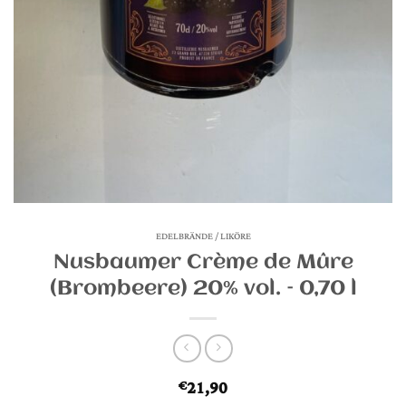
EDELBRÄNDE / LIKÖRE
Nusbaumer Crème de Mûre
(Brombeere) 20% vol. – 0,70 l
21,90
€