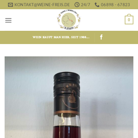
Zum
KONTAKT@WEINE-FREIS.DE
24/7
06898 - 67823
Inhalt
springen
0
WEIN KAUFT MAN HIER. SEIT 1988...