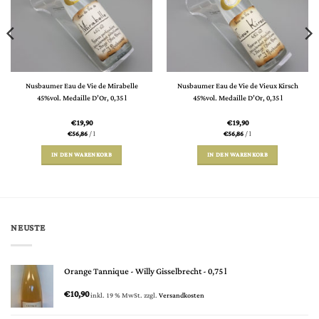
Nusbaumer Eau de Vie de Mirabelle
Nusbaumer Eau de Vie de Vieux Kirsch
45%vol. Medaille D’Or, 0,35 l
45%vol. Medaille D’Or, 0,35 l
€
19,90
€
19,90
€
56,86
/
l
€
56,86
/
l
IN DEN WARENKORB
IN DEN WARENKORB
NEUSTE
Orange Tannique - Willy Gisselbrecht - 0,75 l
€
10,90
inkl. 19 % MwSt.
zzgl.
Versandkosten