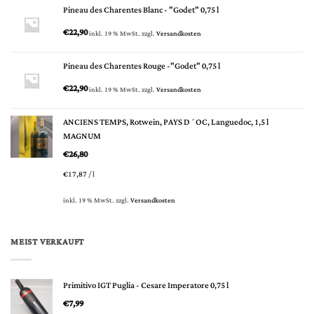
Pineau des Charentes Blanc - "Godet" 0,75 l
€
22,90
inkl. 19 % MwSt.
zzgl.
Versandkosten
Pineau des Charentes Rouge -"Godet" 0,75 l
€
22,90
inkl. 19 % MwSt.
zzgl.
Versandkosten
ANCIENS TEMPS, Rotwein, PAYS D´OC, Languedoc, 1,5 l
MAGNUM
€
26,80
€
17,87
/
l
inkl. 19 % MwSt.
zzgl.
Versandkosten
MEIST VERKAUFT
Primitivo IGT Puglia - Cesare Imperatore 0,75 l
€
7,99