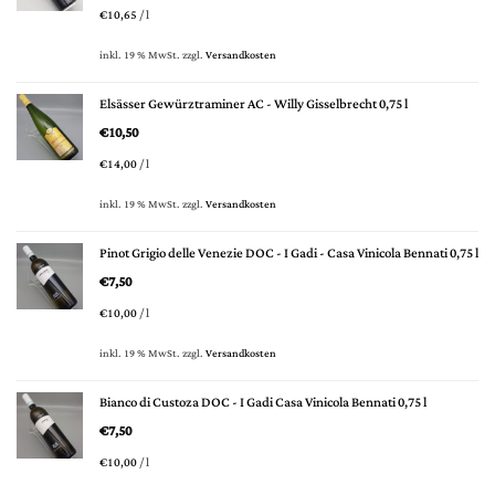
€
10,65
/
l
inkl. 19 % MwSt.
zzgl.
Versandkosten
Elsässer Gewürztraminer AC - Willy Gisselbrecht 0,75 l
€
10,50
€
14,00
/
l
inkl. 19 % MwSt.
zzgl.
Versandkosten
Pinot Grigio delle Venezie DOC - I Gadi - Casa Vinicola Bennati 0,75 l
€
7,50
€
10,00
/
l
inkl. 19 % MwSt.
zzgl.
Versandkosten
Bianco di Custoza DOC - I Gadi Casa Vinicola Bennati 0,75 l
€
7,50
€
10,00
/
l