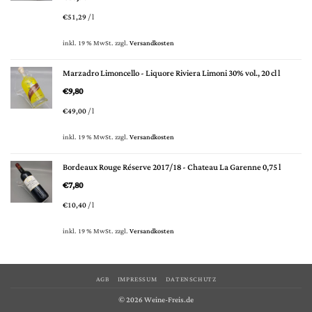
€
51,29
/
l
inkl. 19 % MwSt.
zzgl.
Versandkosten
Marzadro Limoncello - Liquore Riviera Limoni 30% vol., 20 cl l
€
9,80
€
49,00
/
l
inkl. 19 % MwSt.
zzgl.
Versandkosten
Bordeaux Rouge Réserve 2017/18 - Chateau La Garenne 0,75 l
€
7,80
€
10,40
/
l
inkl. 19 % MwSt.
zzgl.
Versandkosten
AGB
IMPRESSUM
DATENSCHUTZ
© 2026 Weine-Freis.de