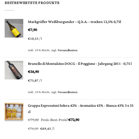
BESTBEWERTETE PRODUKTE
Markgräfler Weißburgunder – Q.b.A. – trocken 12,5% 0,75l
€
7,90
€
10,53
/
l
inkl. 19 % MwSt.
zzgl.
Versandkosten
Brunello di Montalcino DOCG - Il Poggione - Jahrgang 2011 - 0,75 l
€
56,90
€
75,87
/
l
inkl. 19 % MwSt.
zzgl.
Versandkosten
Grappa Espressioni Solera 42% - Aromatica 43% - Bianca 43% 3 x 35
cl
Ursprünglicher
Aktueller
€
79,80
Freis-Best-Preis!
€
72,90
Preis
Preis
€
76,00
€
69,43
/
l
war:
ist: