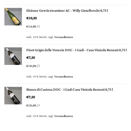
Elsässer Gewürztraminer AC - Willy Gisselbrecht 0,75 l
€
10,50
€
14,00
/
l
inkl. 19 % MwSt.
zzgl.
Versandkosten
Pinot Grigio delle Venezie DOC - I Gadi - Casa Vinicola Bennati 0,75 l
€
7,50
€
10,00
/
l
inkl. 19 % MwSt.
zzgl.
Versandkosten
Bianco di Custoza DOC - I Gadi Casa Vinicola Bennati 0,75 l
€
7,50
€
10,00
/
l
inkl. 19 % MwSt.
zzgl.
Versandkosten