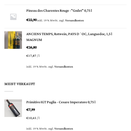
Pineau des Charentes Rouge -"Godet" 0,75 l
€
22,90
inkl. 19 % MwSt.
zzgl.
Versandkosten
ANCIENS TEMPS, Rotwein, PAYS D´OC, Languedoc, 1,5 l
MAGNUM
€
26,80
€
17,87
/
l
inkl. 19 % MwSt.
zzgl.
Versandkosten
MEIST VERKAUFT
Primitivo IGT Puglia - Cesare Imperatore 0,75 l
€
7,99
€
10,65
/
l
inkl. 19 % MwSt.
zzgl.
Versandkosten