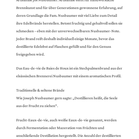
Artisanale Jos Nusbaumer. Artisanale steht für handwerkliche
Brennkunst und für über Generationen gewonnene Erfahrung, auf
deren Grundlage die Fam. Nusbaumer mit viel Liebe zum Detail
ihre Edelbrände herstellen. Betont fruchtig und gehaltvoll sollen sie
schmecken – eben mit der unverwechselbaren Nusbaumer-Note.
Jeder Brand reift deshalb individuell einige Monate, bevor das
destillierte Edelobst auf Flaschen gefüllt und für den Genuss
freigegeben wird.
Das Eau-de-vie de Baies de Houx ist ein Stechpalmenbrand aus der
elsässischen Brennerei Nusbaumer mit einem aromatischen Profil.
Traditionelle & seltene Brände
Wie Joseph Nusbaumer gern sagte: „Destillieren heißt, die Seele
aus der Frucht zu ziehen“.
Frucht-Eaux-de-vie, auch weiße Eaux-de-vie genannt, werden
durch Fermentation oder Mazeration von Früchten und
anschließende Destillation hergestellt. Die Anzahl der destillierten