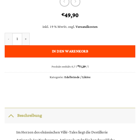
49,90
€
inkl. 19 % MwSt.
zzgl.
Versandkosten
Nusbaumer Eau de Vie de Baies de Houx (Stechpalme) 45% vol. 0,70 l Menge
IN DEN WARENKORB
Produkt enthält: 0,7
l
€
71,29
/
l
Kategorie:
Edelbrände / Liköre
Beschreibung
Im Herzen des elsässischen Villé-Tales liegt die Destillerie