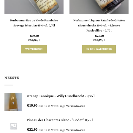
Nusbaumer Eau de Vie de Framboise
Nusbaumer Liqueur Ratafia de Griottes
Sauvage Sélection 45% vol. 0,70l
(Sauerkirsch) 20% vol. – Réserve
Particulière – 0,70 l
€
39,80
€
21,90
€
56,86
/
l
€
31,29
/
l
WEITERLESEN
IN DEN WARENKORB
NEUSTE
Orange Tannique - Willy Gisselbrecht - 0,75 l
€
10,90
inkl. 19 % MwSt.
zzgl.
Versandkosten
Pineau des Charentes Blanc - "Godet" 0,75 l
€
22,90
inkl. 19 % MwSt.
zzgl.
Versandkosten