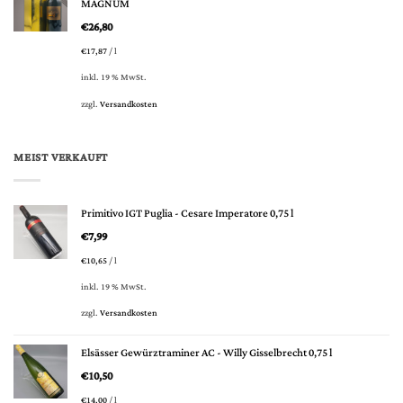
MAGNUM
€
26,80
€
17,87
/
l
inkl. 19 % MwSt.
zzgl.
Versandkosten
MEIST VERKAUFT
Primitivo IGT Puglia - Cesare Imperatore 0,75 l
€
7,99
€
10,65
/
l
inkl. 19 % MwSt.
zzgl.
Versandkosten
Elsässer Gewürztraminer AC - Willy Gisselbrecht 0,75 l
€
10,50
€
14,00
/
l