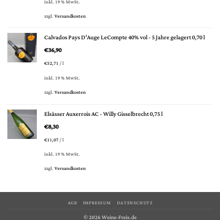
inkl. 19 % MwSt.
zzgl.
Versandkosten
Calvados Pays D'Auge LeCompte 40% vol - 5 Jahre gelagert 0,70 l
€
36,90
€
52,71
/
l
inkl. 19 % MwSt.
zzgl.
Versandkosten
Elsässer Auxerrois AC - Willy Gisselbrecht 0,75 l
€
8,30
€
11,07
/
l
inkl. 19 % MwSt.
zzgl.
Versandkosten
AGB
IMPRESSUM
DATENSCHUTZ
© 2026 Weine-Freis.de