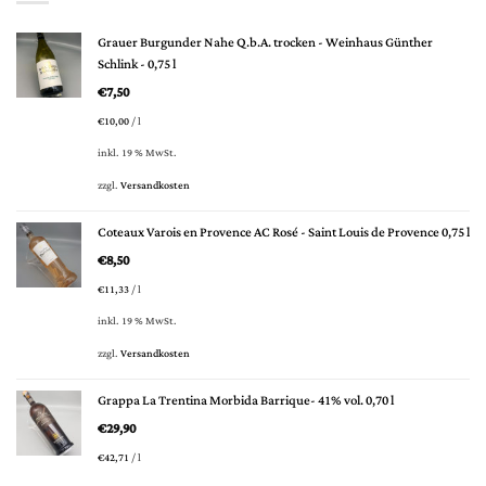
Grauer Burgunder Nahe Q.b.A. trocken - Weinhaus Günther
Schlink - 0,75 l
€
7,50
€
10,00
/
l
inkl. 19 % MwSt.
zzgl.
Versandkosten
Coteaux Varois en Provence AC Rosé - Saint Louis de Provence 0,75 l
€
8,50
€
11,33
/
l
inkl. 19 % MwSt.
zzgl.
Versandkosten
Grappa La Trentina Morbida Barrique- 41% vol. 0,70 l
€
29,90
€
42,71
/
l