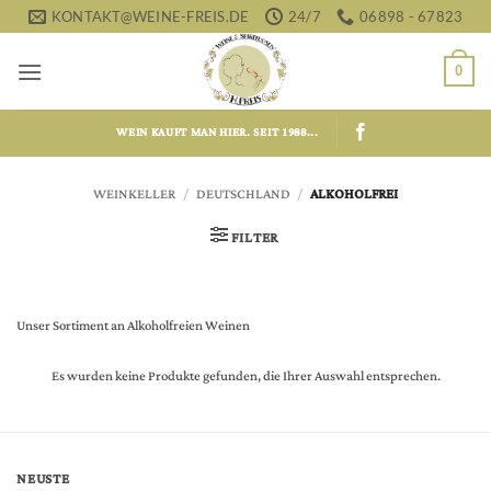
Zum
KONTAKT@WEINE-FREIS.DE
24/7
06898 - 67823
Inhalt
springen
0
WEIN KAUFT MAN HIER. SEIT 1988...
WEINKELLER
/
DEUTSCHLAND
/
ALKOHOLFREI
FILTER
Unser Sortiment an Alkoholfreien Weinen
Es wurden keine Produkte gefunden, die Ihrer Auswahl entsprechen.
NEUSTE