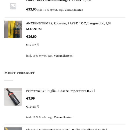
Pineau des Charentes Rouge -"Godet" 0,75 l
€
22,90
inkl. 19 % MwSt.
zzgl.
Versandkosten
ANCIENS TEMPS, Rotwein, PAYS D´OC, Languedoc, 1,5 l
MAGNUM
€
26,80
€
17,87
/
l
inkl. 19 % MwSt.
zzgl.
Versandkosten
MEIST VERKAUFT
Primitivo IGT Puglia - Cesare Imperatore 0,75 l
€
7,99
€
10,65
/
l
inkl. 19 % MwSt.
zzgl.
Versandkosten