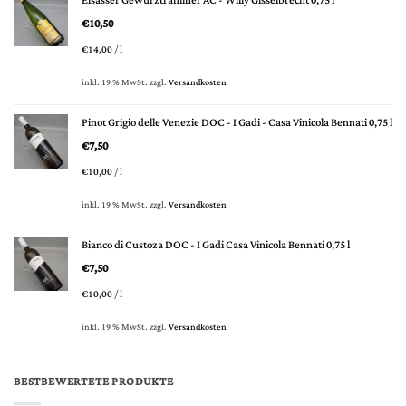
Elsässer Gewürztraminer AC - Willy Gisselbrecht 0,75 l
€
10,50
€
14,00
/
l
inkl. 19 % MwSt.
zzgl.
Versandkosten
Pinot Grigio delle Venezie DOC - I Gadi - Casa Vinicola Bennati 0,75 l
€
7,50
€
10,00
/
l
inkl. 19 % MwSt.
zzgl.
Versandkosten
Bianco di Custoza DOC - I Gadi Casa Vinicola Bennati 0,75 l
€
7,50
€
10,00
/
l
inkl. 19 % MwSt.
zzgl.
Versandkosten
BESTBEWERTETE PRODUKTE