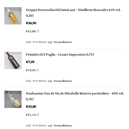
Grappa Stravecchia DiCiottoLune - Distilleria Marzadro 41% vol.
0,50 l
€
26,90
€
53,80
/
l
inkl. 19 % MwSt.
zzgl.
Versandkosten
Primitivo IGT Puglia - Cesare Imperatore 0,75 l
€
7,99
€
10,65
/
l
inkl. 19 % MwSt.
zzgl.
Versandkosten
Nusbaumer Eau de Vie de Mirabelle Réserve particulière - 45% vol.
0,70 l
€
35,80
€
51,14
/
l
inkl. 19 % MwSt.
zzgl.
Versandkosten