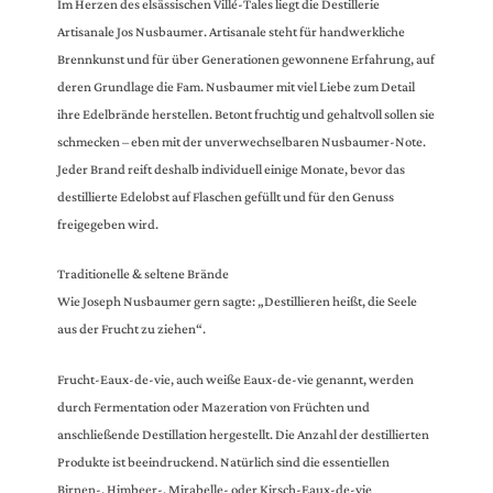
Im Herzen des elsässischen Villé-Tales liegt die Destillerie
Artisanale Jos Nusbaumer. Artisanale steht für handwerkliche
Brennkunst und für über Generationen gewonnene Erfahrung, auf
deren Grundlage die Fam. Nusbaumer mit viel Liebe zum Detail
ihre Edelbrände herstellen. Betont fruchtig und gehaltvoll sollen sie
schmecken – eben mit der unverwechselbaren Nusbaumer-Note.
Jeder Brand reift deshalb individuell einige Monate, bevor das
destillierte Edelobst auf Flaschen gefüllt und für den Genuss
freigegeben wird.
Traditionelle & seltene Brände
Wie Joseph Nusbaumer gern sagte: „Destillieren heißt, die Seele
aus der Frucht zu ziehen“.
Frucht-Eaux-de-vie, auch weiße Eaux-de-vie genannt, werden
durch Fermentation oder Mazeration von Früchten und
anschließende Destillation hergestellt. Die Anzahl der destillierten
Produkte ist beeindruckend. Natürlich sind die essentiellen
Birnen-, Himbeer-, Mirabelle- oder Kirsch-Eaux-de-vie