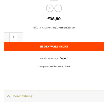
38,80
€
inkl. 19 % MwSt.
zzgl.
Versandkosten
Nusbaumer Eau de vie de fruit Cassis (Schwarze Johannisbeere) 45% vol. 0,70 l Menge
IN DEN WARENKORB
Produkt enthält: 0,7
l
€
55,43
/
l
Kategorie:
Edelbrände / Liköre
Beschreibung