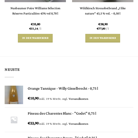
Nusbaumer Poire Williams Sélection
Wildkirsch Streuobstbrand „I like
Réserve Particulière 43% vol 0,70 l
nature“ 43,5 % vol. – 0,50 l
€
35,80
€
38,90
€
51,14
/
l
€
77,80
/
l
IN DEN WARENKORB
IN DEN WARENKORB
NEUSTE
Orange Tannique - Willy Gisselbrecht - 0,75 l
€
10,90
inkl. 19 % MwSt.
zzgl.
Versandkosten
Pineau des Charentes Blanc - "Godet" 0,75 l
€
22,90
inkl. 19 % MwSt.
zzgl.
Versandkosten