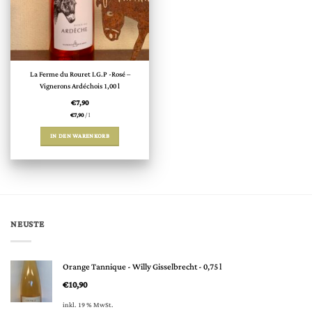
La Ferme du Rouret I.G.P -Rosé –
Vignerons Ardéchois 1,00 l
€
7,90
€
7,90
/
l
IN DEN WARENKORB
NEUSTE
Orange Tannique - Willy Gisselbrecht - 0,75 l
€
10,90
inkl. 19 % MwSt.