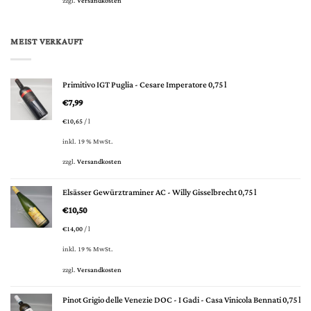
zzgl.
Versandkosten
MEIST VERKAUFT
Primitivo IGT Puglia - Cesare Imperatore 0,75 l
€
7,99
€
10,65
/
l
inkl. 19 % MwSt.
zzgl.
Versandkosten
Elsässer Gewürztraminer AC - Willy Gisselbrecht 0,75 l
€
10,50
€
14,00
/
l
inkl. 19 % MwSt.
zzgl.
Versandkosten
Pinot Grigio delle Venezie DOC - I Gadi - Casa Vinicola Bennati 0,75 l