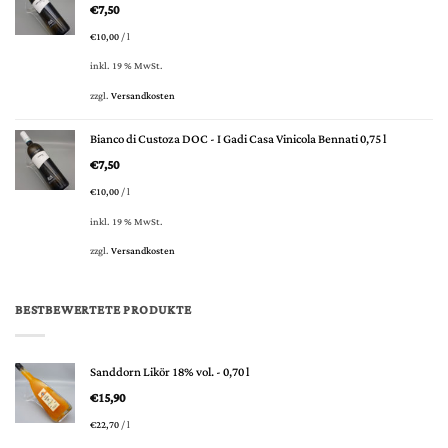
€
7,50
€
10,00
/
l
inkl. 19 % MwSt.
zzgl.
Versandkosten
Bianco di Custoza DOC - I Gadi Casa Vinicola Bennati 0,75 l
€
7,50
€
10,00
/
l
inkl. 19 % MwSt.
zzgl.
Versandkosten
BESTBEWERTETE PRODUKTE
Sanddorn Likör 18% vol. - 0,70 l
€
15,90
€
22,70
/
l