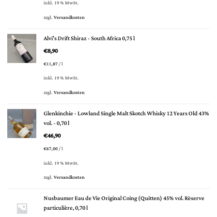
inkl. 19 % MwSt.
zzgl.
Versandkosten
Alvi's Drift Shiraz - South Africa 0,75 l
€
8,90
€
11,87
/
l
inkl. 19 % MwSt.
zzgl.
Versandkosten
Glenkinchie - Lowland Single Malt Skotch Whisky 12 Years Old 43%
vol. - 0,70 l
€
46,90
€
67,00
/
l
inkl. 19 % MwSt.
zzgl.
Versandkosten
Nusbaumer Eau de Vie Original Coing (Quitten) 45% vol. Rèserve
particulière, 0,70 l