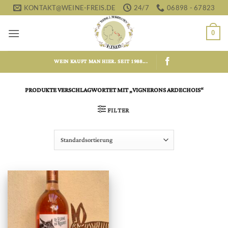
Zum
KONTAKT@WEINE-FREIS.DE
24/7
06898 - 67823
Inhalt
springen
0
WEIN KAUFT MAN HIER. SEIT 1988...
PRODUKTE VERSCHLAGWORTET MIT „VIGNERONS ARDECHOIS“
FILTER