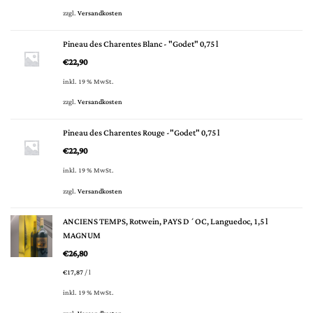
zzgl.
Versandkosten
Pineau des Charentes Blanc - "Godet" 0,75 l
€
22,90
inkl. 19 % MwSt.
zzgl.
Versandkosten
Pineau des Charentes Rouge -"Godet" 0,75 l
€
22,90
inkl. 19 % MwSt.
zzgl.
Versandkosten
ANCIENS TEMPS, Rotwein, PAYS D´OC, Languedoc, 1,5 l
MAGNUM
€
26,80
€
17,87
/
l
inkl. 19 % MwSt.